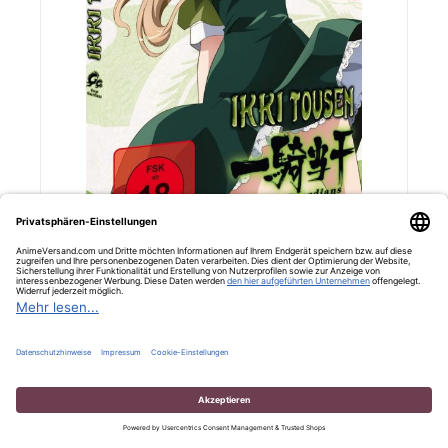
CRUNCHYROLL
Ikki Tousen: Great Guardians - Mini OVA [DVD]
9,95 €*