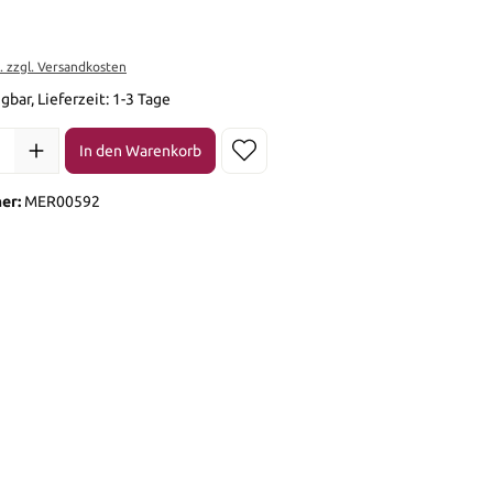
*
t. zzgl. Versandkosten
gbar, Lieferzeit: 1-3 Tage
l: Gib den gewünschten Wert ein oder benutze die Schaltflächen 
In den Warenkorb
er:
MER00592