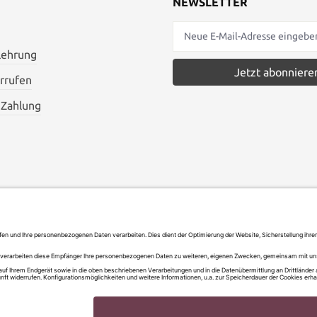
NEWSLETTER
lehrung
Jetzt abonniere
rrufen
 Zahlung
AGB
Widerrufsbelehrung
Vertrag widerrufen
Versand und Zahlung
Versandkosten
 Mehrwertsteuer zzgl.
und ggf. Nachnahmegebühren, we