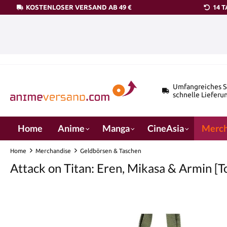
KOSTENLOSER VERSAND AB 49 €
14 
pringen
Zur Hauptnavigation springen
Umfangreiches S
schnelle Lieferu
Home
Anime
Manga
CineAsia
Merch
Home
Merchandise
Geldbörsen & Taschen
Attack on Titan: Eren, Mikasa & Armin [
Bildergalerie überspringen