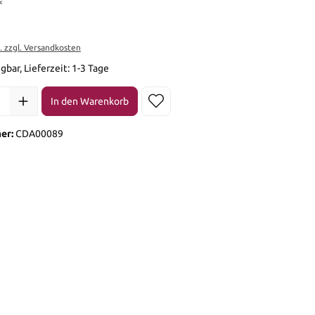
*
t. zzgl. Versandkosten
gbar, Lieferzeit: 1-3 Tage
l: Gib den gewünschten Wert ein oder benutze die Schaltflächen 
In den Warenkorb
er:
CDA00089