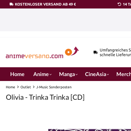
KOSTENLOSER VERSAND AB 49 €
14 
pringen
Zur Hauptnavigation springen
Umfangreiches S
schnelle Lieferu
Home
Anime
Manga
CineAsia
Merch
Home
Outlet
J-Music Sonderposten
Olivia - Trinka Trinka [CD]
Bildergalerie überspringen