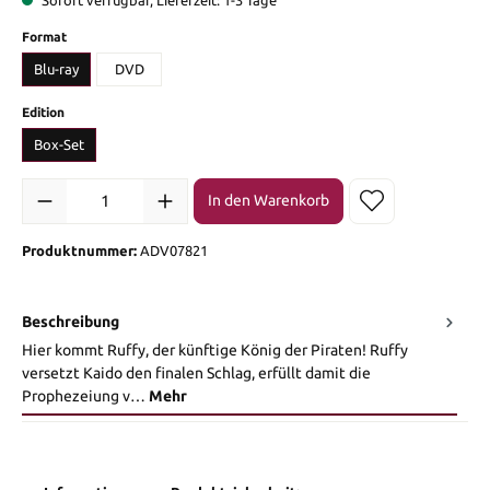
auswählen
Format
Blu-ray
DVD
auswählen
Edition
Box-Set
Produkt Anzahl: Gib den gewünschten Wert ein oder benutze die Sch
In den Warenkorb
Produktnummer:
ADV07821
Beschreibung
Hier kommt Ruffy, der künftige König der Piraten! Ruffy
versetzt Kaido den finalen Schlag, erfüllt damit die
Prophezeiung v…
Mehr