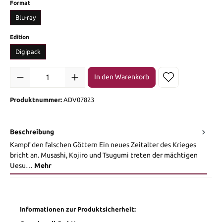
auswählen
Format
Blu-ray
auswählen
Edition
Digipack
Produkt Anzahl: Gib den gewünschten Wert ein oder benutze die Sch
In den Warenkorb
Produktnummer:
ADV07823
Beschreibung
Kampf den falschen Göttern Ein neues Zeitalter des Krieges
bricht an. Musashi, Kojiro und Tsugumi treten der mächtigen
Uesu…
Mehr
Informationen zur Produktsicherheit: